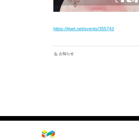
https://tiget.net/events/355743
お知らせ