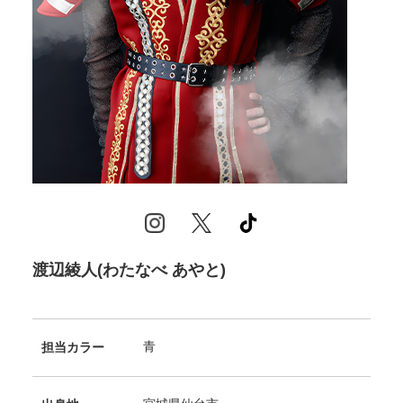
渡辺綾人(わたなべ あやと)
青
担当カラー