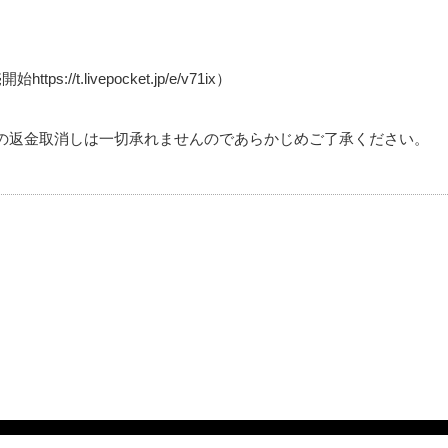
//t.livepocket.jp/e/v71ix）
の返金取消しは一切承れませんのであらかじめご了承ください。