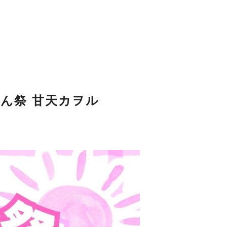
っはるん祭 甘天カヲル