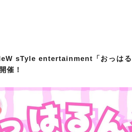
NeW sTyle entertainment「お
e」開催！