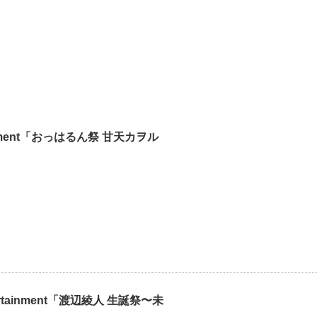
rtainment「おっはるん祭 甘天カヲル
tertainment「渡辺綾人 生誕祭〜未