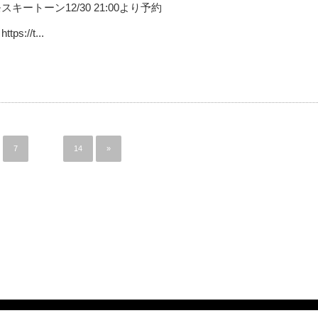
le出演モスキートーン12/30 21:00より予約
//t...
7
…
14
»