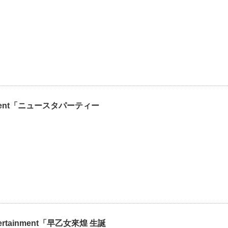
tainment「ニュースタパーティー
tertainment「早乙女來煌 生誕