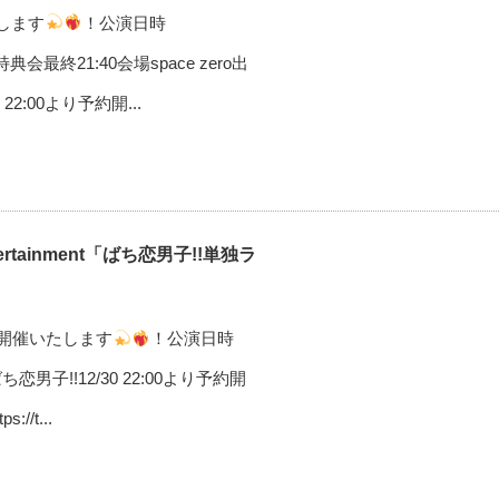
します
！公演日時
30/特典会最終21:40会場space zero出
2:00より予約開...
tertainment「ばち恋男子!!単独ラ
を開催いたします
！公演日時
e出演ばち恋男子!!12/30 22:00より予約開
/t...