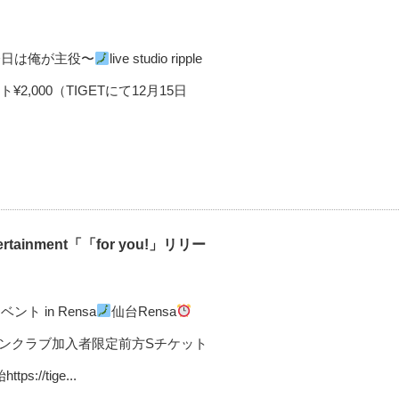
今日は俺が主役〜
live studio ripple
¥2,000（TIGETにて12月15日
ertainment「「for you!」リリー
ベント in Rensa
仙台Rensa
ンクラブ加入者限定前方Sチケット
s://tige...