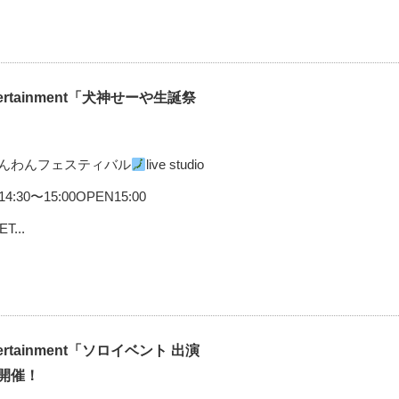
ntertainment「犬神せーや生誕祭
んわんフェスティバル
live studio
30〜15:00OPEN15:00
...
ntertainment「ソロイベント 出演
」開催！